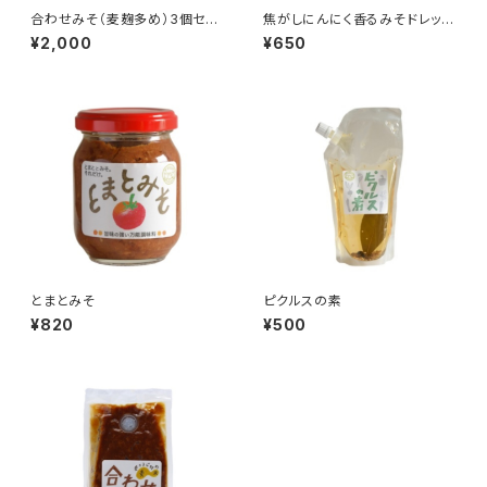
合わせみそ（麦麹多め）3個セッ
焦がしにんにく香るみそドレッシ
ト
ング
¥2,000
¥650
とまとみそ
ピクルスの素
¥820
¥500