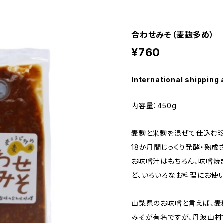
合わせみそ（麦麹多め）
¥760
International shipping 
内容量：450g
麦麹と米麹を混ぜて仕込む珍
18か月間じっくり発酵・熟成
お味噌汁はもちろん、味噌焼
ど、いろいろなお料理にお使
山梨県のお味噌と言えば、
みそが有名ですが、丹波山村