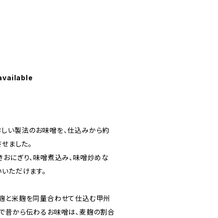
available
しい製法のお味噌を、仕込みから約
させました。
きおにぎり、味噌煮込み、味噌炒めな
いいただけます。
麦麹と米麹を同量合わせて仕込む甲州
で昔から伝わるお味噌は、麦麹の割合